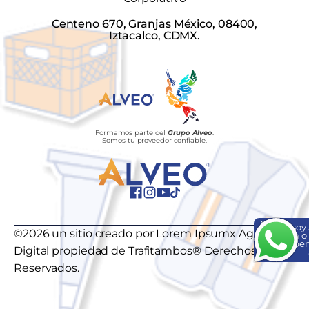
Centeno 670, Granjas México, 08400,
Iztacalco, CDMX.
Formamos parte del
Grupo Alveo
.
Somos tu proveedor confiable.
Hola, soy
©2026 un sitio creado por Lorem Ipsumx Agencia
ayuda o
¡Escríbem
Digital propiedad de Trafitambos® Derechos
Reservados.