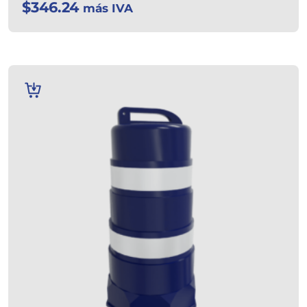
$
346.24
más IVA
AÑADIR
AL
CARRITO