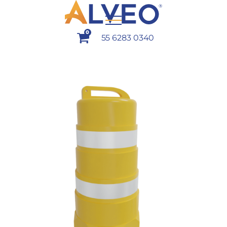
0
55 6283 0340