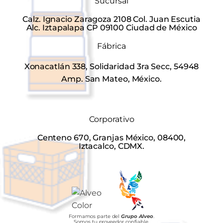
Sucursal
Calz. Ignacio Zaragoza 2108 Col. Juan Escutia
Alc. Iztapalapa CP 09100 Ciudad de México
Fábrica
Xonacatlán 338, Solidaridad 3ra Secc, 54948
Amp. San Mateo, México.
Corporativo
Centeno 670, Granjas México, 08400,
Iztacalco, CDMX.
Formamos parte del
Grupo Alveo
.
Somos tu proveedor confiable.