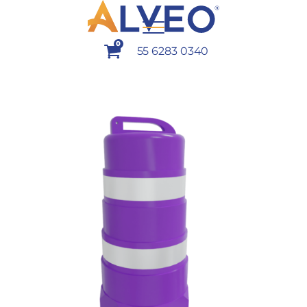
0
55 6283 0340