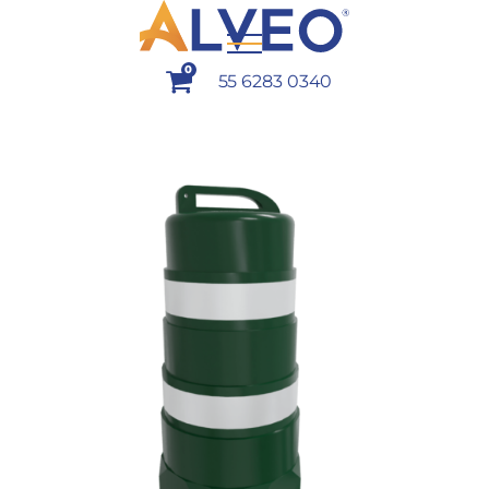
0
55 6283 0340