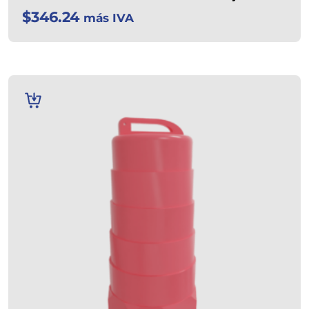
$
346.24
más IVA
AÑADIR
AL
CARRITO