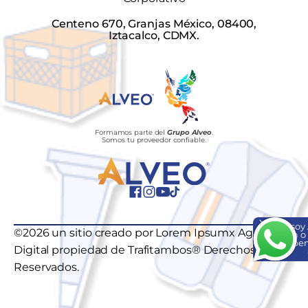
Centeno 670, Granjas México, 08400,
Iztacalco, CDMX.
Formamos parte del
Grupo Alveo
.
Somos tu proveedor confiable.
Hola, soy
©2026 un sitio creado por Lorem Ipsumx Agencia
ayuda o
¡Escríbem
Digital propiedad de Trafitambos® Derechos
Reservados.