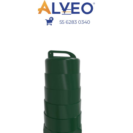
0
55 6283 0340