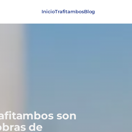
Inicio
Trafitambos
Blog
rafitambos son
obras de