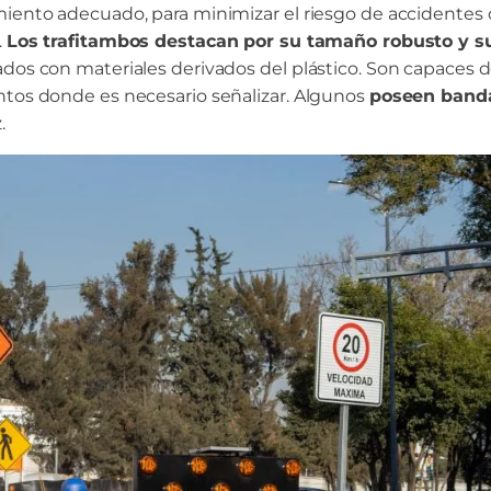
miento adecuado, para minimizar el riesgo de accidentes 
.
Los trafitambos destacan por su tamaño robusto y su
dos con materiales derivados del plástico. Son capaces de
ntos donde es necesario señalizar. Algunos
poseen banda
.