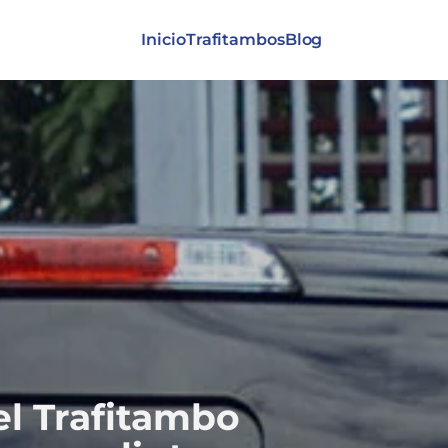
Inicio
Trafitambos
Blog
el Trafitambo