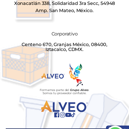
Xonacatlán 338, Solidaridad 3ra Secc, 54948
Amp. San Mateo, México.
Corporativo
Centeno 670, Granjas México, 08400,
Iztacalco, CDMX.
Formamos parte del
Grupo Alveo
.
Somos tu proveedor confiable.