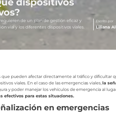
ué dispositivos
vos?
requieren de un plan de gestión eficaz y
Escrito por
ión vial y los diferentes dispositivos viales.
Liliana A
que pueden afectar directamente al tráfico y dificultar q
sitivos viales. En el caso de las emergencias viales,
la señ
ra y poder manejar los vehículos de emergencia al lugar
s efectivos para estas situaciones.
eñalización en emergencias