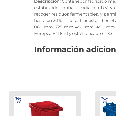
Descripción:
Contenedor fabricado media
estabilizado contra la radiación U.V.
recoger residuos fermentables, y perm
hasta un 30%. Para realizar esta labor, e
080 mm. 725 m.m 480 mm. 480 mm. 200
Europea EN 840 y está fabricado en Cen
Información adicion
AÑADIR
AÑADIR
AL
AL
CARRITO
CARRITO