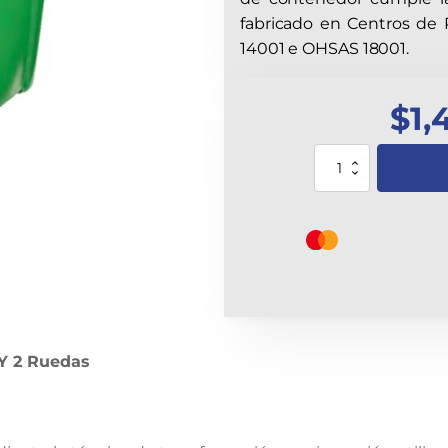
fabricado en Centros de 
14001 e OHSAS 18001.
$
1,
Conetendor
Verde
180L
Bio
Con
Tapa
Y
2
Ruedas
cantidad
Y 2 Ruedas