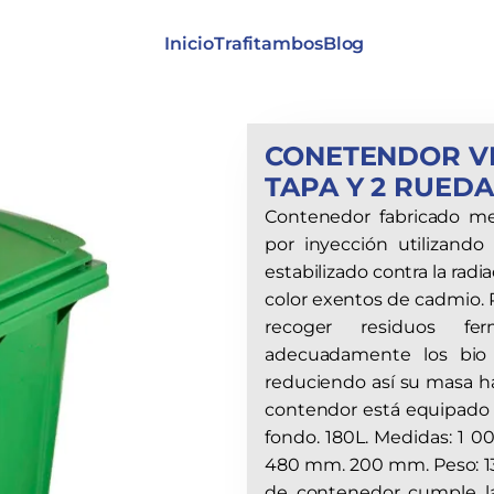
Inicio
Trafitambos
Blog
CONETENDOR VE
TAPA Y 2 RUEDA
Contenedor fabricado me
por inyección utilizando
estabilizado contra la radi
color exentos de cadmio. 
recoger residuos fer
adecuadamente los bio 
reduciendo así su masa has
contendor está equipado con
fondo. 180L. Medidas: 1
480 mm. 200 mm. Peso: 13,
de contenedor cumple l