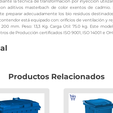
nte la técnica de transformación por inyección utiliza
 y con aditivos masterbach de color exentos de cadmio.
ite preparar adecuadamente los bio residuos destinado
l contendor está equipado con: orificios de ventilación y re
 mm. Peso: 13,3 Kg. Carga Útil: 75.0 kg. Este mode
tros de Producción certificados ISO 9001, ISO 14001 e OH
al
Productos Relacionados
AÑADIR
AL
CARRITO