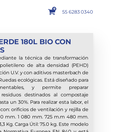
0
55 6283 0340
RDE 180L BIO CON
S
diante la técnica de transformación
 polietileno de alta densidad (PEHD)
ación U.V. y con aditivos masterbach de
Ruedas ecológicas. Está diseñado para
mentables, y permite preparar
residuos destinados al compostaje
ta un 30%. Para realizar esta labor, el
: orificios de ventilación y rejilla de
 000 mm. 1 080 mm. 725 m.m 480 mm.
3 Kg. Carga Útil: 75.0 kg. Este modelo
a Normativa Europea EN 840 y está