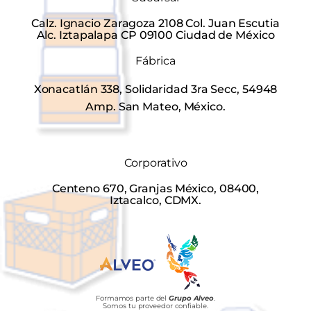
Calz. Ignacio Zaragoza 2108 Col. Juan Escutia
Alc. Iztapalapa CP 09100 Ciudad de México
Fábrica
Xonacatlán 338, Solidaridad 3ra Secc, 54948
Amp. San Mateo, México.
Corporativo
Centeno 670, Granjas México, 08400,
Iztacalco, CDMX.
Formamos parte del
Grupo Alveo
.
Somos tu proveedor confiable.