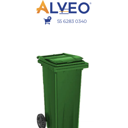
0
55 6283 0340