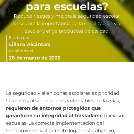
para escuelas?
Reduce riesgos y mejora la seguridad escolar.
Descubre la importancia de la señalización vial
escolar y elige productos de calidad.
Escrito por
Liliana Alcántara
Publicado el
28 de marzo de 2025
La seguridad vial en zonas escolares es prioridad.
Los niños, al ser peatones vulnerables de las vías,
requieren de entornos protegidos que
garanticen su integridad al trasladarse
hacia sus
escuelas. La correcta implementación del
señalamiento vial permite lograr este objetivo,