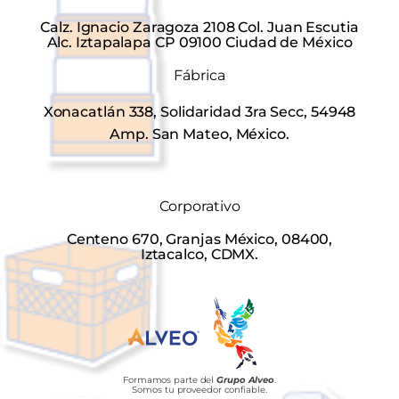
Calz. Ignacio Zaragoza 2108 Col. Juan Escutia
Alc. Iztapalapa CP 09100 Ciudad de México
Fábrica
Xonacatlán 338, Solidaridad 3ra Secc, 54948
Amp. San Mateo, México.
Corporativo
Centeno 670, Granjas México, 08400,
Iztacalco, CDMX.
Formamos parte del
Grupo Alveo
.
Somos tu proveedor confiable.